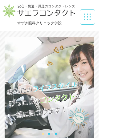
安心・快適・満足のコンタクトレンズ
サエラコンタクト
すずき眼科クリニック併設
に
ライフスタイル
の
あなた
コンタクト
を
の
ぴったり
見つけます！
に
一緒